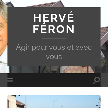
HERVÉ
FÉRON
Agir pour vous et avec
vous
Toggle
Toggle
search
mobile
field
menu