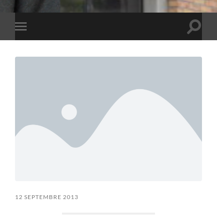
Toggle
Toggle
search
mobile
field
menu
12 SEPTEMBRE 2013