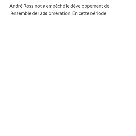
André Rossinot a empêché le développement de
l’ensemble de l’agglomération. En cette période
d’incertitude et de grande souffrance, un tel
comportement ne peut pas laisser indifférent les Grands
Nancéiens, qui méritent mieux que ces tripatouillages et
petits calculs politiques. Ces espaces auraient pu
participer à la redynamisation de l’agglomération, mais
cela reste pour le moment un flop et un échec
retentissant pour le Président du Grand Nancy.
Une bonne raison de plus pour changer de majorité à la
Communauté Urbaine en 2014.
Grand Nancy Métropole