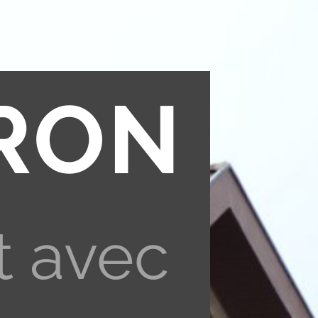
RON
t avec