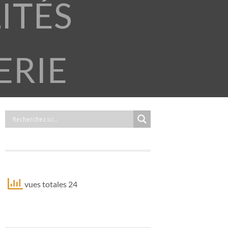
ITÉS
ERIE
vues totales 24