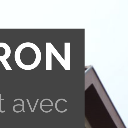
RON
t avec