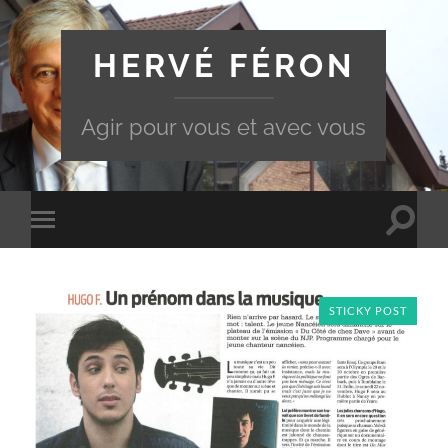
HERVÉ FÉRON
Agir pour vous et avec vous
Toggle
Toggle
search
mobile
field
menu
STICKY POST