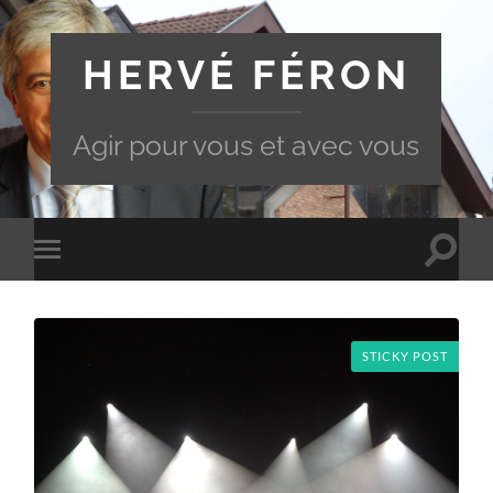
HERVÉ FÉRON
Agir pour vous et avec vous
Toggle
Toggle
search
mobile
field
menu
STICKY POST