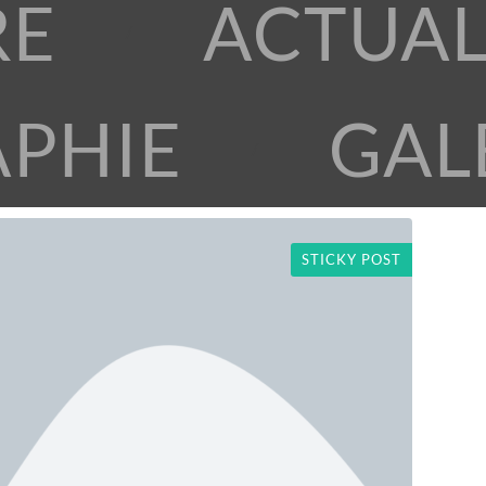
RE
ACTUAL
APHIE
GAL
STICKY POST