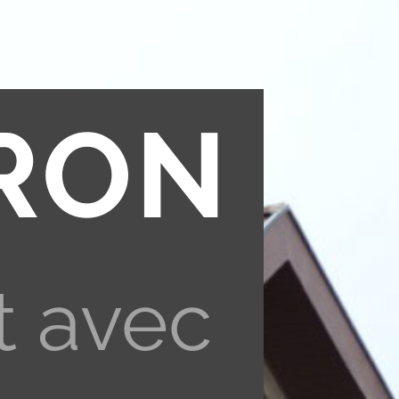
RON
t avec