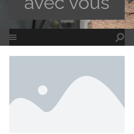
avec vous
Toggle
Toggle
search
mobile
field
menu