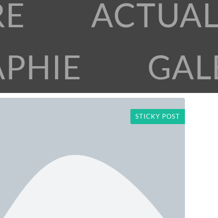
RE
ACTUAL
APHIE
GAL
STICKY POST