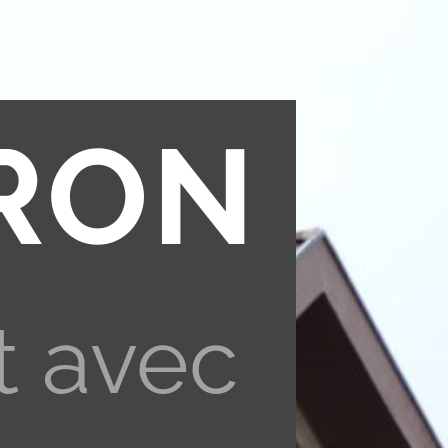
RON
t avec