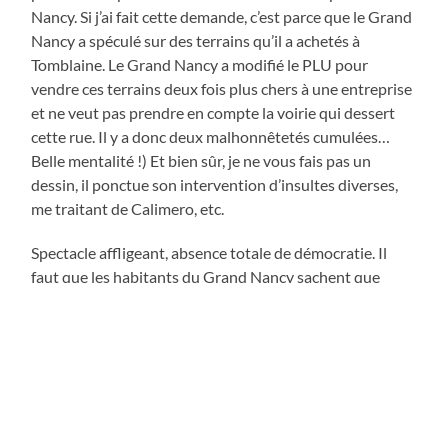
Nancy. Si j’ai fait cette demande, c’est parce que le Grand
Nancy a spéculé sur des terrains qu’il a achetés à
Tomblaine. Le Grand Nancy a modifié le PLU pour
vendre ces terrains deux fois plus chers à une entreprise
et ne veut pas prendre en compte la voirie qui dessert
cette rue. Il y a donc deux malhonnêtetés cumulées…
Belle mentalité !) Et bien sûr, je ne vous fais pas un
dessin, il ponctue son intervention d’insultes diverses,
me traitant de Calimero, etc.
Spectacle affligeant, absence totale de démocratie. Il
faut que les habitants du Grand Nancy sachent que
cette bande là considère qu’il n’y a pas
d’appauvrissement du service public sur le Grand Nancy
(ordures ménagères, transports en commun, voirie, etc.)
Grand Nancy Métropole