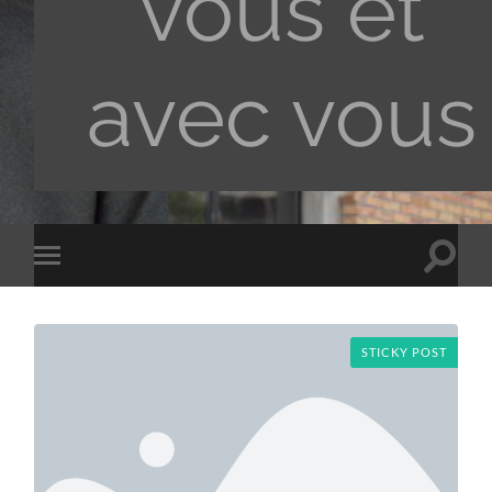
vous et
avec vous
Toggle
Toggle
search
mobile
field
menu
STICKY POST