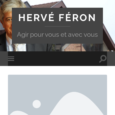
HERVÉ FÉRON
Agir pour vous et avec vous
Toggle
Toggle
search
mobile
field
menu