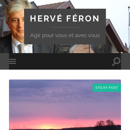
HERVÉ FÉRON
Agir pour vous et avec vous
Toggle
Toggle
search
mobile
field
menu
STICKY POST