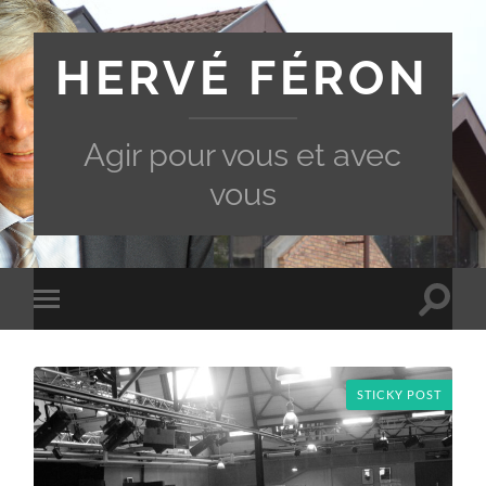
HERVÉ FÉRON
Agir pour vous et avec
vous
Toggle
Toggle
search
mobile
field
menu
STICKY POST