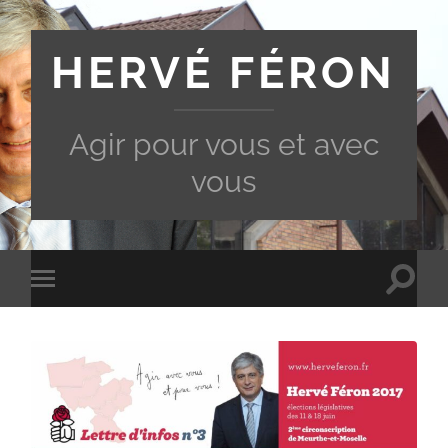
HERVÉ FÉRON
Agir pour vous et avec
vous
Toggle
Toggle
search
mobile
field
menu