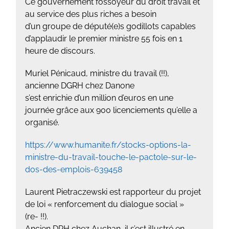
Ce gouvernement fossoyeur du droit travail et
au service des plus riches a besoin
d’un groupe de député(e)s godillots capables
d’applaudir le premier ministre 55 fois en 1
heure de discours.
Muriel Pénicaud, ministre du travail (!!),
ancienne DGRH chez Danone
s’est enrichie d’un million d’euros en une
journée grâce aux 900 licenciements qu’elle a
organisé.
https://www.humanite.fr/stocks-options-la-
ministre-du-travail-touche-le-pactole-sur-le-
dos-des-emplois-639458
Laurent Pietraczewski est rapporteur du projet
de loi « renforcement du dialogue social »
(re- !!).
Ancien DRH chez Auchan, il s’est illustré en