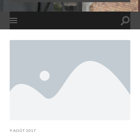
Toggle
Toggle
search
mobile
field
menu
9 AOÛT 2017