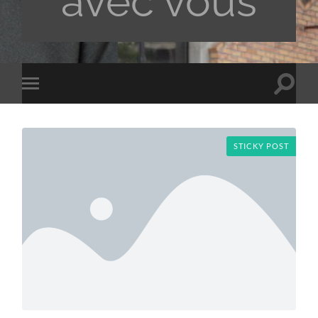
avec vous
Toggle
Toggle
search
mobile
field
menu
STICKY POST