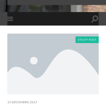
Toggle
Toggle
search
mobile
field
menu
STICKY POST
15 DÉCEMBRE 2017