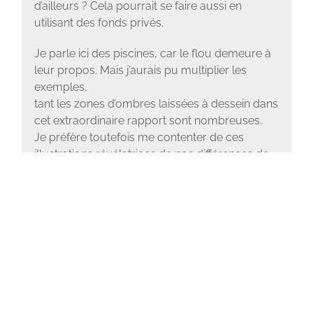
d’ailleurs ? Cela pourrait se faire aussi en
utilisant des fonds privés.
Je parle ici des piscines, car le flou demeure à
leur propos. Mais j’aurais pu multiplier les
exemples,
tant les zones d’ombres laissées à dessein dans
cet extraordinaire rapport sont nombreuses.
Je préfère toutefois me contenter de ces
illustrations révélatrices de nos différences de
conception de ce qui constitue le véritable
intérêt général et de nos visions différentes de
l’avenir métropolitain.
Il serait aujourd’hui courageux de ne pas faire
Nancy
–
Thermal pour que nous puissions nous
donner ensemble les moyens d’une belle
ambition partagée pour le service public.
Telle est la proposition du Groupe de la
Gauche du Grand Nancy.