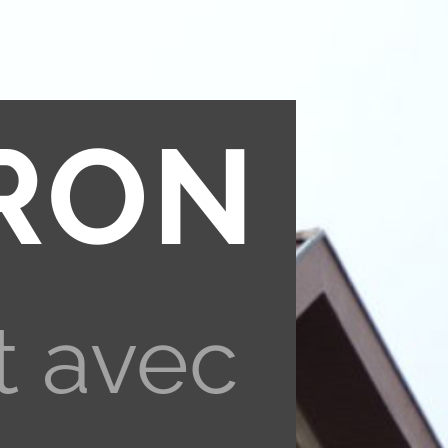
RON
t avec