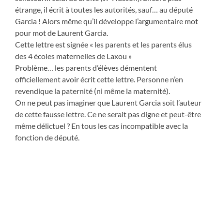
étrange, il écrit à toutes les autorités, sauf… au député
Garcia ! Alors même qu’il développe l’argumentaire mot
pour mot de Laurent Garcia.
Cette lettre est signée « les parents et les parents élus
des 4 écoles maternelles de Laxou »
Problème… les parents d’élèves démentent
officiellement avoir écrit cette lettre. Personne n’en
revendique la paternité (ni même la maternité).
On ne peut pas imaginer que Laurent Garcia soit l’auteur
de cette fausse lettre. Ce ne serait pas digne et peut-être
même délictuel ? En tous les cas incompatible avec la
fonction de député.
Il ne manquerait donc plus que les parents d’élèves
portent plainte contre X pour qu’il y ait enquête ?
Actualité