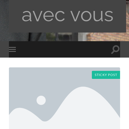
avec vous
Toggle
Toggle
search
mobile
field
menu
STICKY POST