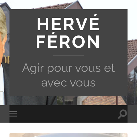
HERVÉ
FÉRON
Agir pour vous et
avec vous
Toggle
Toggle
search
mobile
field
menu