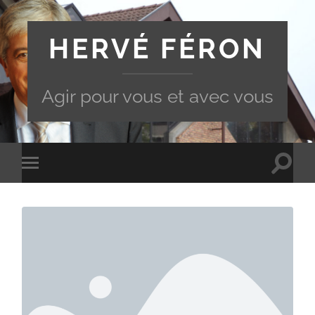
HERVÉ FÉRON
Agir pour vous et avec vous
Toggle
Toggle
search
mobile
field
menu