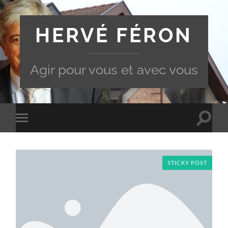
HERVÉ FÉRON
Agir pour vous et avec vous
Toggle
Toggle
search
mobile
field
menu
STICKY POST