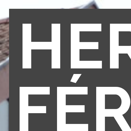
HE
FÉ