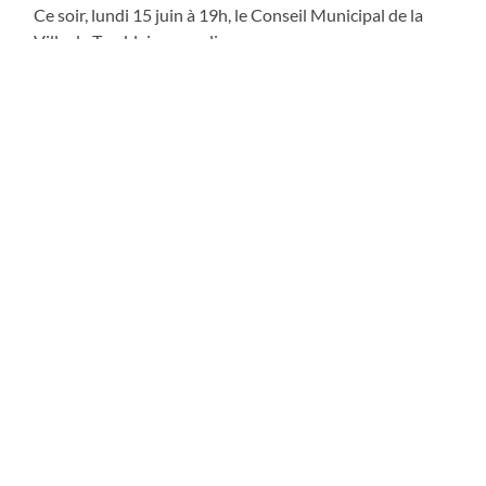
Ce soir, lundi 15 juin à 19h, le Conseil Municipal de la
Ville de Tomblaine aura lieu
encore une fois à huis clos et dans la salle Léo Ferré à
l’Espace Jean Jaurès, pour
respecter les gestes barrière et la distanciation
physique.
L’ordre du jour sera très important, avec, entre autres, le
vote du budget 2020.
Vous pourrez suivre en direct ce Conseil Municipal sur la
page facebook de la Ville
de Tomblaine et aussi sur la webtélé TTS : Télé Tomblaine
Solidarité.