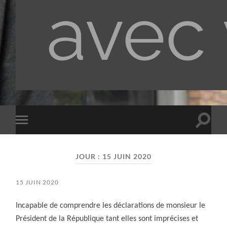
avec
Toggle
Toggle
search
mobile
field
menu
JOUR :
15 JUIN 2020
15 JUIN 2020
Incapable de comprendre les déclarations de monsieur le
Président de la République tant elles sont imprécises et