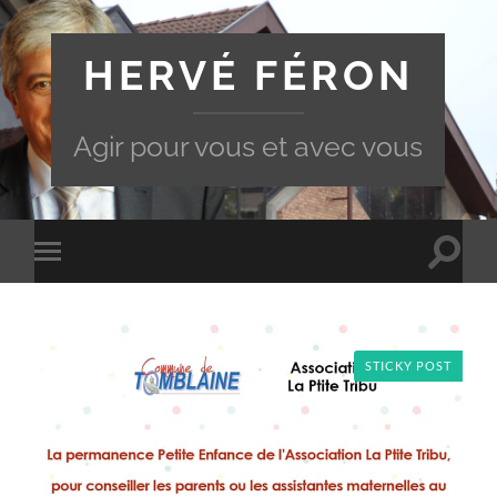
HERVÉ FÉRON
Agir pour vous et avec vous
Toggle
Toggle
search
mobile
field
menu
STICKY POST