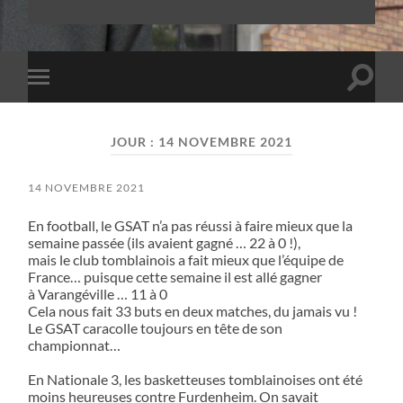
Toggle
Toggle
search
mobile
field
menu
JOUR :
14 NOVEMBRE 2021
14 NOVEMBRE 2021
En football, le GSAT n’a pas réussi à faire mieux que la
semaine passée (ils avaient gagné … 22 à 0 !),
mais le club tomblainois a fait mieux que l’équipe de
France… puisque cette semaine il est allé gagner
à Varangéville … 11 à 0
Cela nous fait 33 buts en deux matches, du jamais vu !
Le GSAT caracolle toujours en tête de son
championnat…
En Nationale 3, les basketteuses tomblainoises ont été
moins heureuses contre Furdenheim. On savait