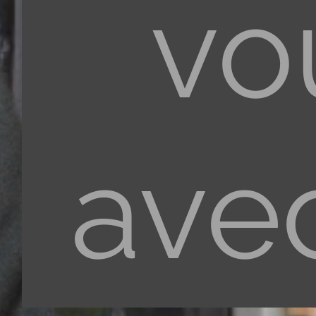
vo
ave