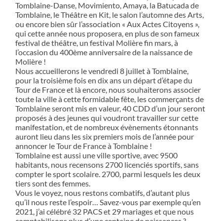
Tomblaine-Danse, Movimiento, Amaya, la Batucada de
Tomblaine, le Théâtre en Kit, le salon l’automne des Arts,
ou encore bien sûr l’association « Aux Actes Citoyens »,
qui cette année nous proposera, en plus de son fameux
festival de théâtre, un festival Molière fin mars, à
l’occasion du 400ème anniversaire de la naissance de
Molière !
Nous accueillerons le vendredi 8 juillet à Tomblaine,
pour la troisième fois en dix ans un départ d’étape du
Tour de France et là encore, nous souhaiterons associer
toute la ville à cette formidable fête, les commerçants de
Tomblaine seront mis en valeur, 40 CDD d’un jour seront
proposés à des jeunes qui voudront travailler sur cette
manifestation, et de nombreux évènements étonnants
auront lieu dans les six premiers mois de l’année pour
annoncer le Tour de France à Tomblaine !
Tomblaine est aussi une ville sportive, avec 9500
habitants, nous recensons 2700 licenciés sportifs, sans
compter le sport scolaire. 2700, parmi lesquels les deux
tiers sont des femmes.
Vous le voyez, nous restons combatifs, d’autant plus
qu’il nous reste l’espoir… Savez-vous par exemple qu’en
2021, j’ai célébré 32 PACS et 29 mariages et que nous
comptabilisons plus d’une centaine de naissances ?