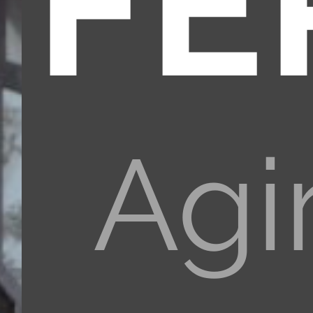
FÉ
Agi