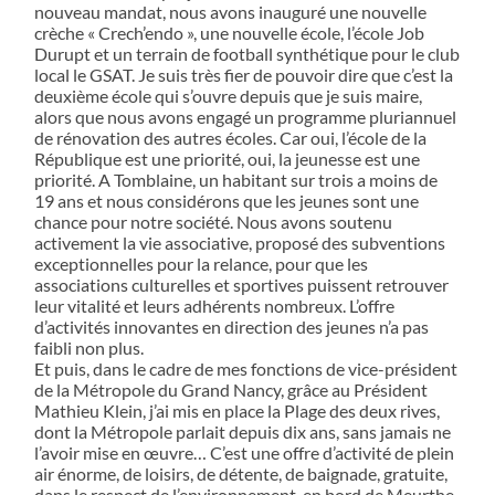
nouveau mandat, nous avons inauguré une nouvelle
crèche « Crech’endo », une nouvelle école, l’école Job
Durupt et un terrain de football synthétique pour le club
local le GSAT. Je suis très fier de pouvoir dire que c’est la
deuxième école qui s’ouvre depuis que je suis maire,
alors que nous avons engagé un programme pluriannuel
de rénovation des autres écoles. Car oui, l’école de la
République est une priorité, oui, la jeunesse est une
priorité. A Tomblaine, un habitant sur trois a moins de
19 ans et nous considérons que les jeunes sont une
chance pour notre société. Nous avons soutenu
activement la vie associative, proposé des subventions
exceptionnelles pour la relance, pour que les
associations culturelles et sportives puissent retrouver
leur vitalité et leurs adhérents nombreux. L’offre
d’activités innovantes en direction des jeunes n’a pas
faibli non plus.
Et puis, dans le cadre de mes fonctions de vice-président
de la Métropole du Grand Nancy, grâce au Président
Mathieu Klein, j’ai mis en place la Plage des deux rives,
dont la Métropole parlait depuis dix ans, sans jamais ne
l’avoir mise en œuvre… C’est une offre d’activité de plein
air énorme, de loisirs, de détente, de baignade, gratuite,
dans le respect de l’environnement, en bord de Meurthe.