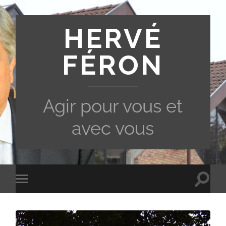
HERVÉ
FÉRON
Agir pour vous et
avec vous
Toggle
Toggle
search
mobile
field
menu