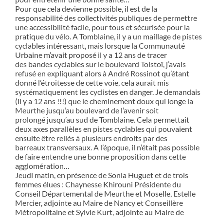
Pour que cela devienne possible, il est de la
responsabilité des collectivités publiques de permettre
une accessibilité facile, pour tous et sécurisée pour la
pratique du vélo. A Tomblaine, il y a un maillage de pistes
cyclables intéressant, mais lorsque la Communauté
Urbaine m’avait proposé il y a 12 ans de tracer
des bandes cyclables sur le boulevard Tolstoï, j’avais
refusé en expliquant alors à André Rossinot qu’étant
donné l’étroitesse de cette voie, cela aurait mis
systématiquement les cyclistes en danger. Je demandais
(il y a 12 ans !!!) que le cheminement doux qui longe la
Meurthe jusqu’au boulevard de l’avenir soit
prolongé jusqu’au sud de Tomblaine. Cela permettait
deux axes parallèles en pistes cyclables qui pouvaient
ensuite être reliés à plusieurs endroits par des
barreaux transversaux. A l’époque, il n’était pas possible
de faire entendre une bonne proposition dans cette
agglomération…
Jeudi matin, en présence de Sonia Huguet et de trois
femmes élues : Chaynesse Khirouni Présidente du
Conseil Départemental de Meurthe et Moselle, Estelle
Mercier, adjointe au Maire de Nancy et Conseillère
Métropolitaine et Sylvie Kurt, adjointe au Maire de