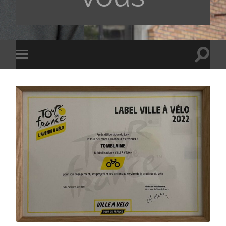
Toggle
Toggle
search
mobile
field
menu