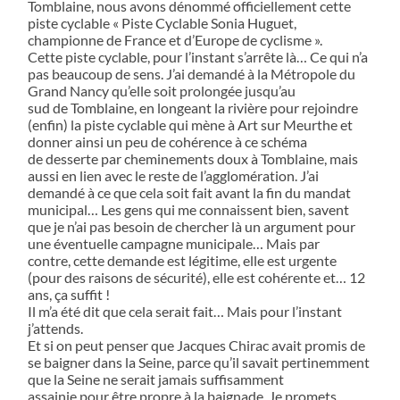
Tomblaine, nous avons dénommé officiellement cette
piste cyclable « Piste Cyclable Sonia Huguet,
championne de France et d’Europe de cyclisme ».
Cette piste cyclable, pour l’instant s’arrête là… Ce qui n’a
pas beaucoup de sens. J’ai demandé à la Métropole du
Grand Nancy qu’elle soit prolongée jusqu’au
sud de Tomblaine, en longeant la rivière pour rejoindre
(enfin) la piste cyclable qui mène à Art sur Meurthe et
donner ainsi un peu de cohérence à ce schéma
de desserte par cheminements doux à Tomblaine, mais
aussi en lien avec le reste de l’agglomération. J’ai
demandé à ce que cela soit fait avant la fin du mandat
municipal… Les gens qui me connaissent bien, savent
que je n’ai pas besoin de chercher là un argument pour
une éventuelle campagne municipale… Mais par
contre, cette demande est légitime, elle est urgente
(pour des raisons de sécurité), elle est cohérente et… 12
ans, ça suffit !
Il m’a été dit que cela serait fait… Mais pour l’instant
j’attends.
Et si on peut penser que Jacques Chirac avait promis de
se baigner dans la Seine, parce qu’il savait pertinemment
que la Seine ne serait jamais suffisamment
assainie pour être propre à la baignade. Je promets,