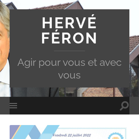
HERVÉ
FÉRON
Agir pour vous et avec
vous
Toggle
Toggle
search
mobile
field
menu