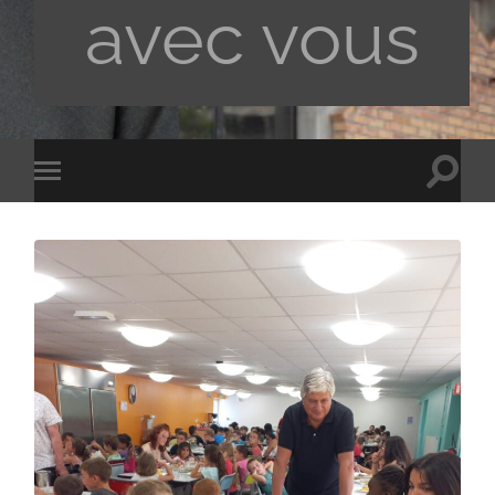
avec vous
Toggle
Toggle
search
mobile
field
menu