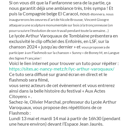
Si on vous dit que la Fanfaronne sera de la partie, ça
nous garantit déjà une ambiance très, très sympa ! Et
puis la Compagnie belge El Caracol, nous
étonnera, nous
inaugurerons les oeuvres d’art de Nicole Brousse, Vincent Givogre
attaquera une sculpture monumentale sur bois à la tronçonneuse
(on
pourra suivre l’évolution de son travail pendant toute la semaine…)
Le lycée Arthur Varoquaux de Tomblaine présentera en
exclusivité le clip officiel des Enfoirés, en LSF, sur la
chanson 2024 « jusqu’au dernier » et
vous proposera de
participer à un Flashmob sur la chanson « Sunny » de Boney M, en Langue
des Signes Française !
Voici le lien internet pour trouver un tuto pour répéter :
https://sites.ac-nancy-metz.fr/lyc-arthur-varoquaux/
Ce tuto sera diffusé sur grand écran en direct et le
flashmob sera filmé,
vous serez acteurs de cet évènement et vous entrerez
ainsi dans la belle histoire du festival « Aux Actes
Citoyens » .
Sachez-le, Olivier Marchal, professeur du Lycée Arthur
Varoquaux, vous propose des répétitions de ce
Flashmob :
Lundi 13 mai et mardi 14 mai à partir de 16h30 (pendant
une heure environ) devant l’Espace Jean Jaurès.