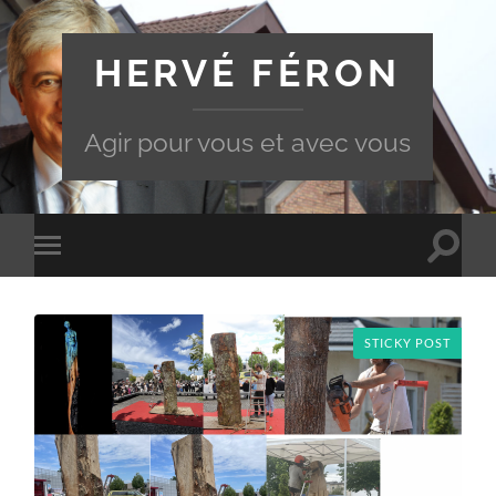
HERVÉ FÉRON
Agir pour vous et avec vous
Toggle
Toggle
search
mobile
field
menu
STICKY POST