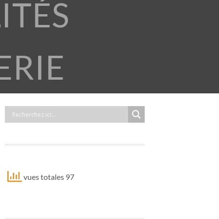
ITÉS
ERIE
vues totales 97