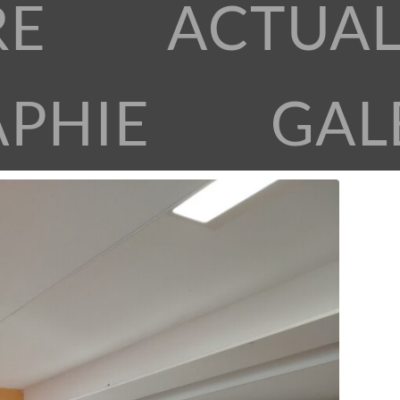
RE
ACTUAL
APHIE
GAL