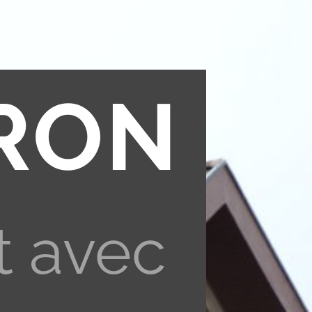
RON
t avec