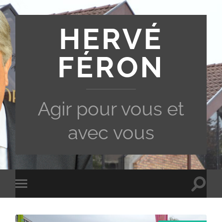
HERVÉ
FÉRON
Agir pour vous et
avec vous
Toggle
Toggle
search
mobile
field
menu