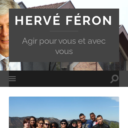
HERVÉ FÉRON
Agir pour vous et avec
vous
Toggle
Toggle
search
mobile
field
menu