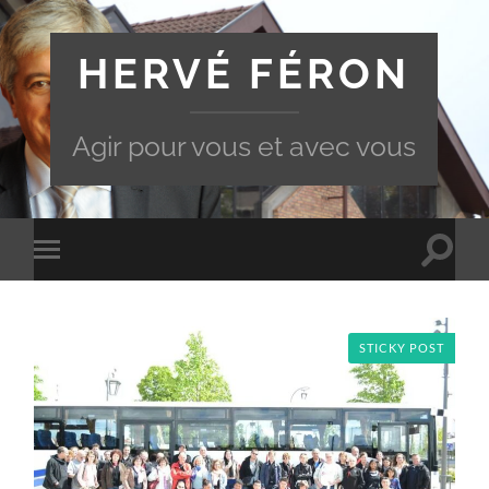
HERVÉ FÉRON
Agir pour vous et avec vous
Toggle
Toggle
search
mobile
field
menu
STICKY POST