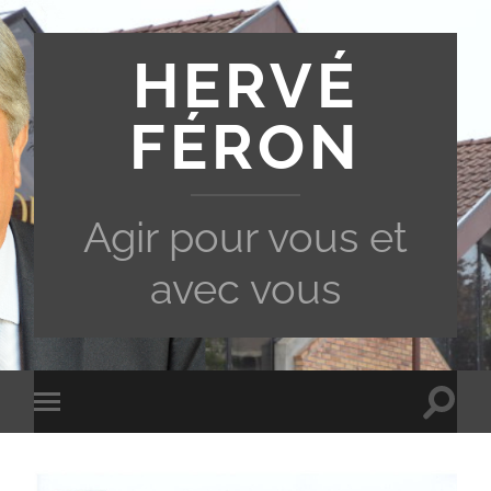
HERVÉ
FÉRON
Agir pour vous et
avec vous
Toggle
Toggle
search
mobile
field
menu