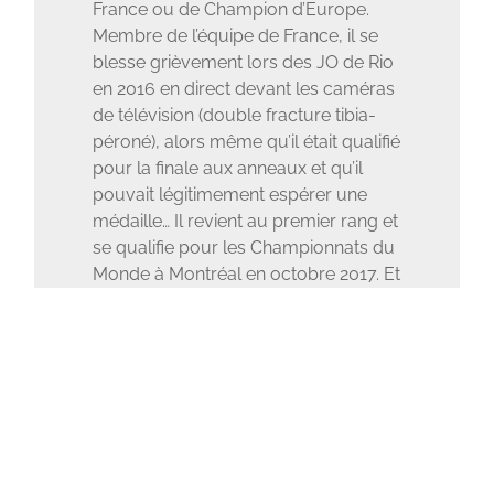
France ou de Champion d’Europe.
Membre de l’équipe de France, il se
blesse grièvement lors des JO de Rio
en 2016 en direct devant les caméras
de télévision (double fracture tibia-
péroné), alors même qu’il était qualifié
pour la finale aux anneaux et qu’il
pouvait légitimement espérer une
médaille… Il revient au premier rang et
se qualifie pour les Championnats du
Monde à Montréal en octobre 2017. Et
là, il termine… 4ème (!) échouant de 8
millièmes de points derrière un
gymnaste chinois qui le privait ainsi
de la médaille de bronze. Malgré tout,
Samir Aït Saïd a toujours de grandes
ambitions, vous entendrez à nouveau
parler de lui. La Ville de Tomblaine a
souhaité inviter ce grand champion,