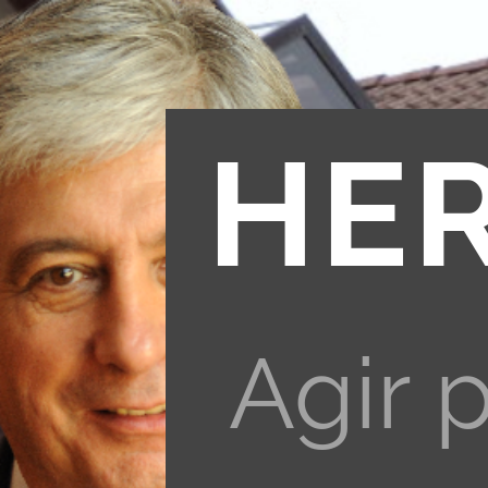
HE
Agir 