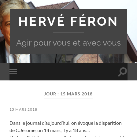
HERVÉ FÉRON
Agir pour vous et avec vous
Toggle
Toggle
search
mobile
field
menu
JOUR :
15 MARS 2018
15 MARS 2018
Dans le journal d’aujourd’hui, on évoque la disparition
de C.Jérôme, un 14 mars, il y a 18 ans…