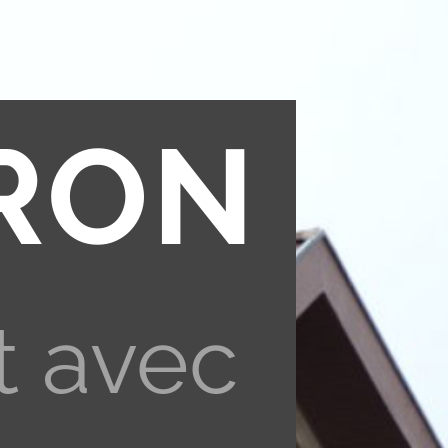
RON
t avec