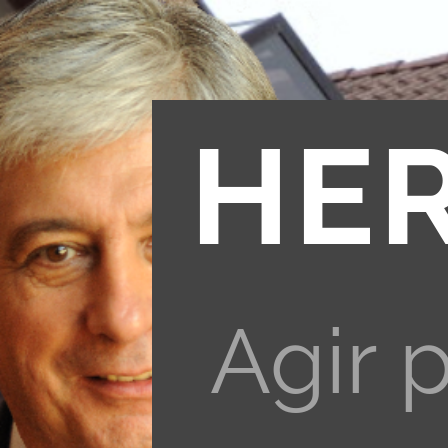
HE
Agir 