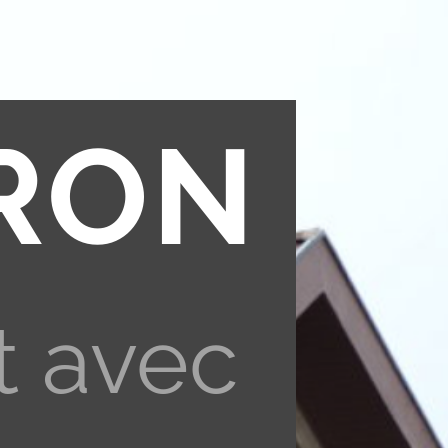
RON
t avec