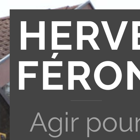
HERV
FÉRO
Agir pou