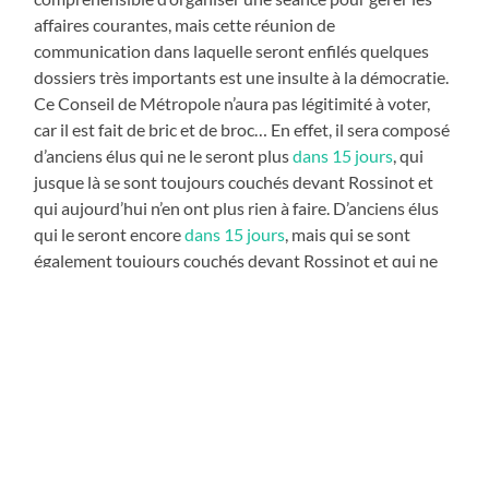
affaires courantes, mais cette réunion de
communication dans laquelle seront enfilés quelques
dossiers très importants est une insulte à la démocratie.
Ce Conseil de Métropole n’aura pas légitimité à voter,
car il est fait de bric et de broc… En effet, il sera composé
d’anciens élus qui ne le seront plus
dans 15 jours
, qui
jusque là se sont toujours couchés devant Rossinot et
qui aujourd’hui n’en ont plus rien à faire. D’anciens élus
qui le seront encore
dans 15 jours
, mais qui se sont
également toujours couchés devant Rossinot et qui ne
changeront rien à leur attitude… D’anciens élus qui sont
encore en campagne et qui ne sont qu’intéressés par la
communication… Puis de nouveaux élus, à qui on va
soumettre des votes en n’étant informés de rien…
Grand Nancy, ta démocratie a foutu le camp depuis
longtemps !
Grand Nancy Métropole