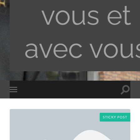
vous et
avec vou
Toggle
Toggle
search
mobile
field
menu
STICKY POST