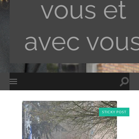
vous et
avec vou
Toggle
Toggle
search
mobile
field
menu
STICKY POST