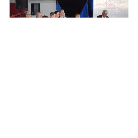
Tomblaine
ARTICLE PRÉCÉDENT
Le passeur d’ardoise s’honore d’être à la Bibliothèque
sonore
ARTICLE SUIVANT
Commémoration de l’Armistice du 11 Novembre 1918.