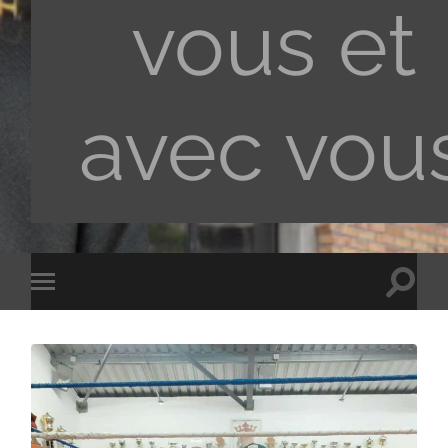
vous et
avec vou
Toggle
Toggle
search
mobile
field
menu