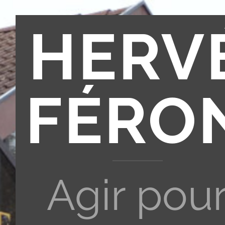
HERV
FÉRO
Agir pou