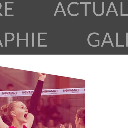
RE
ACTUAL
APHIE
GAL