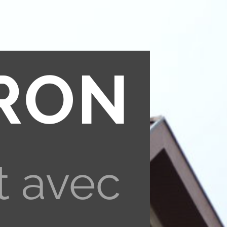
RON
t avec