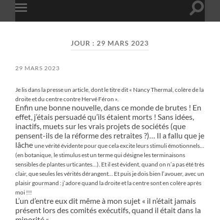
Toggle
Toggle
search
mobile
field
menu
JOUR :
29 MARS 2023
29 MARS 2023
Je lis dans la presse un article, dont le titre dit « Nancy Thermal, colère de la
droite et du centre contre Hervé Féron ».
Enfin une bonne nouvelle, dans ce monde de brutes ! En
effet, j’étais persuadé qu’ils étaient morts ! Sans idées,
inactifs, muets sur les vrais projets de sociétés (que
pensent-ils de la réforme des retraites ?)… Il a fallu que je
lâche
une vérité évidente pour que cela excite leurs stimuli émotionnels…
(en botanique, le stimulus est un terme qui
désigne les terminaisons
sensibles de plantes urticantes…). Et il est évident, quand on n’a pas été très
clair, que seules
les vérités dérangent… Et puis je dois bien l’avouer, avec un
plaisir gourmand : j’adore quand la droite et la centre sont
en colère après
moi !!!
L’un d’entre eux dit même à mon sujet « il n’était jamais
présent lors des comités exécutifs, quand il était dans la
minorité ».