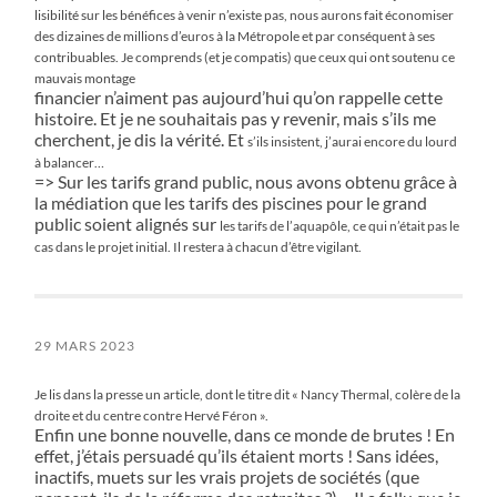
lisibilité sur les bénéfices à venir n’existe pas, nous aurons fait économiser
des dizaines de millions
d’euros à la Métropole et par conséquent à ses
contribuables. Je comprends (et je compatis) que ceux qui ont soutenu ce
mauvais montage
financier n’aiment pas aujourd’hui qu’on rappelle cette
histoire. Et je ne souhaitais pas y revenir, mais s’ils me
cherchent, je dis la vérité. Et
s’ils insistent, j’aurai encore du lourd
à balancer…
=> Sur les tarifs grand public, nous avons obtenu grâce à
la médiation que les tarifs des piscines pour le grand
public soient alignés sur
les tarifs de l’aquapôle, ce qui n’était pas le
cas dans le projet initial. Il restera à chacun d’être vigilant.
29 MARS 2023
Je lis dans la presse un article, dont le titre dit « Nancy Thermal, colère de la
droite et du centre contre Hervé Féron ».
Enfin une bonne nouvelle, dans ce monde de brutes ! En
effet, j’étais persuadé qu’ils étaient morts ! Sans idées,
inactifs, muets sur les vrais projets de sociétés (que