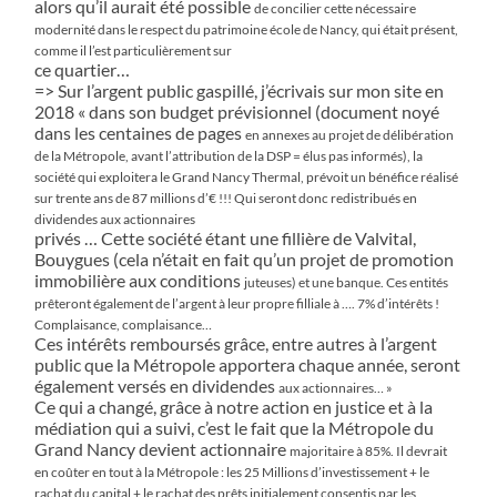
alors qu’il aurait été possible
de concilier cette nécessaire
modernité dans le respect du patrimoine école de Nancy, qui était présent,
comme il l’est particulièrement sur
ce quartier…
=> Sur l’argent public gaspillé, j’écrivais sur mon site en
2018 « dans son budget prévisionnel (document noyé
dans les centaines de pages
en annexes au projet de délibération
de la Métropole, avant l’attribution de la DSP = élus pas informés), la
société qui exploitera le Grand
Nancy Thermal, prévoit un bénéfice réalisé
sur trente ans de 87 millions d’€ !!! Qui seront donc redistribués en
dividendes aux actionnaires
privés … Cette société étant une fillière de Valvital,
Bouygues (cela n’était en fait qu’un projet de promotion
immobilière aux conditions
juteuses) et une banque. Ces entités
prêteront également de l’argent à leur propre filliale à …. 7% d’intérêts !
Complaisance, complaisance…
Ces intérêts remboursés grâce, entre autres à l’argent
public que la Métropole apportera chaque année, seront
également versés en dividendes
aux actionnaires… »
Ce qui a changé, grâce à notre action en justice et à la
médiation qui a suivi, c’est le fait que la Métropole du
Grand Nancy devient actionnaire
majoritaire à 85%. Il devrait
en coûter en tout à la Métropole : les 25 Millions d’investissement + le
rachat du capital + le rachat des prêts
initialement consentis par les