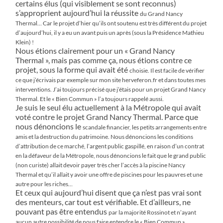
certains élus (qui visiblement se sont reconnus)
s’approprient aujourd’hui la réussite
du Grand Nancy
Thermal… Car le projet d’hier qu’ils ont soutenu est très différent du projet
d’aujourd’hui, il y a eu un avant puis un
après (sous la Présidence Mathieu
Klein) !
Nous étions clairement pour un « Grand Nancy
Thermal », mais pas comme ça, nous étions contre ce
projet, sous la forme qui avait été
choisie. Il est facile de vérifier
ce que j’écrivais par exemple sur mon site herveferon.fr et dans toutes mes
interventions. J’ai toujours
précisé que j’étais pour un projet Grand Nancy
Thermal. Et le « Bien Commun » l’a toujours rappelé aussi.
Je suis le seul élu actuellement à la Métropole qui avait
voté contre le projet Grand Nancy Thermal. Parce que
nous dénoncions le
scandale financier, les petits arrangements entre
amis et la destruction du patrimoine. Nous dénoncions les conditions
d’attribution
de ce marché, l’argent public gaspillé, en raison d’un contrat
en la défaveur de la Métropole, nous dénoncions le fait que le grand
public
(non curiste) allait devoir payer très cher l’accès à la piscine Nancy
Thermal et qu’il allait y avoir une offre de piscines pour les
pauvres et une
autre pour les riches…
Et ceux qui aujourd’hui disent que ça n’est pas vrai sont
des menteurs, car tout est vérifiable. Et d’ailleurs, ne
pouvant pas être entendus
par la majorité Rossinot et n’ayant
aucun autre possibilité de nous faire entendre le « Bien Commun »,