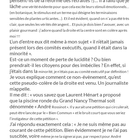
pensent-ils de la réforme des retraites ?)… Il a fallu que je
lâche
une vérité évidente pour que cela excite leurs stimuli émotionnels…
(en botanique, le stimulus est un terme qui
désigne les terminaisons
sensibles de plantes urticantes…). Et il est évident, quand on n’a pas été très
clair, que seules
les vérités dérangent… Et puis je dois bien l’avouer, avec un
plaisir gourmand : j’adore quand la droite et la centre sont
en colère après
moi !!!
L’un d’entre eux dit même à mon sujet « il n’était jamais
présent lors des comités exécutifs, quand il était dans la
minorité ».
Est-ce un moment de perte de lucidité ? Ou bien
prendrait-il les citoyens pour des imbéciles ? En effet, si
j’étais dans la
minorité, je n’étais pas au comité exécutif par définition !
Je vous explique comment ce non-évènement, qu’est
cette pseudo-colère de la droite est venu. Un journaliste
m’appelle.
Il me dit : « vous savez que Laurent Hénart a proposé
que la piscine ronde du Grand Nancy Thermal soit
dénommée « André
Rossinot ». Il y aurait une pétition qui circulerait,
peut-être lancée par le « Bien Commun » et le bruit court que vous seriez
l’instigateur
de cette pétition ».
J’ai répondu exactement cela : « Je ne suis même pas au
courant de cette pétition. Bien évidemment je ne l’ai pas
suscitée, voire
même je ne la signerai pas, par respect pour André