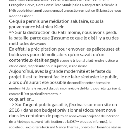
Françoise Hervé, alors Conseillère
Municipale à Nancy et trois élus de la
Métropole (dont moi) avons engagé une action en justice. Et la justice nous
a donné raison !
Ce qui a permis une médiation salutaire, sous la
gouvernance Mathieu Klein.
=> Sur la destruction du Patrimoine, nous avons perdu
la bataille, parce que (j’assume ce que je dis) il y a eu des
méthodes
de voyous.
En effet, la précipitation pour envoyer les pelleteuses et
buldozers pour démolir, alors qu’on savait qu’un
contentieux était engagé
et que le tribunal allait rendre justice, a
été odieuse, méprisante pour la justice, scandaleuse.
Aujourd’hui, avec la grande modernité et le faste du
projet, il est tellement facile de faire s’extasier le public,
alors qu’il aurait été possible
de concilier cette nécessaire
modernité dans le respect du patrimoine école de Nancy, qui était présent,
comme il l’est particulièrement sur
ce quartier…
=> Sur l’argent public gaspillé, j’écrivais sur mon site en
2018 « dans son budget prévisionnel (document noyé
dans les centaines de pages
en annexes au projet de délibération
de la Métropole, avant l’attribution de la DSP = élus pas informés), la
société qui exploitera le Grand
Nancy Thermal, prévoit un bénéfice réalisé