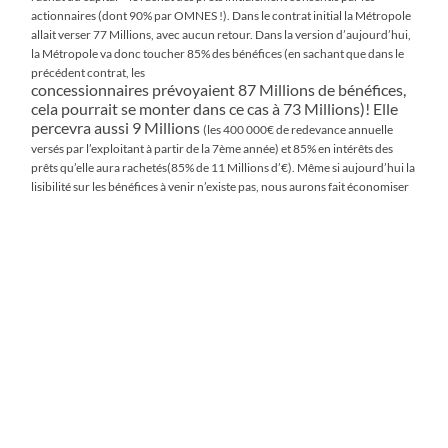
actionnaires (dont 90% par OMNES !). Dans le contrat initial la Métropole
allait verser 77 Millions, avec aucun
retour. Dans la version d’aujourd’hui,
la Métropole va donc toucher 85% des bénéfices (en sachant que dans le
précédent contrat, les
concessionnaires prévoyaient 87 Millions de bénéfices,
cela pourrait se monter dans ce cas à 73 Millions)! Elle
percevra aussi 9 Millions
(les 400 000€ de redevance annuelle
versés par l’exploitant à partir de la 7ème année) et 85% en intérêts des
prêts qu’elle aura rachetés(85%
de 11 Millions d’€). Même si aujourd’hui la
lisibilité sur les bénéfices à venir n’existe pas, nous aurons fait économiser
des dizaines de millions
d’euros à la Métropole et par conséquent à ses
contribuables. Je comprends (et je compatis) que ceux qui ont soutenu ce
mauvais montage
financier n’aiment pas aujourd’hui qu’on rappelle cette
histoire. Et je ne souhaitais pas y revenir, mais s’ils me
cherchent, je dis la vérité. Et
s’ils insistent, j’aurai encore du lourd
à balancer…
=> Sur les tarifs grand public, nous avons obtenu grâce à
la médiation que les tarifs des piscines pour le grand
public soient alignés sur
les tarifs de l’aquapôle, ce qui n’était pas le
cas dans le projet initial. Il restera à chacun d’être vigilant.