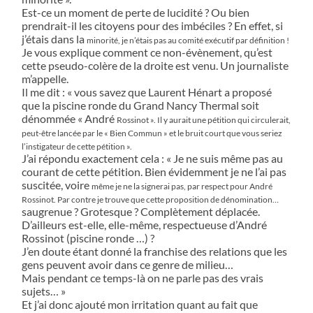
Est-ce un moment de perte de lucidité ? Ou bien
prendrait-il les citoyens pour des imbéciles ? En effet, si
j’étais dans la
minorité, je n’étais pas au comité exécutif par définition !
Je vous explique comment ce non-évènement, qu’est
cette pseudo-colère de la droite est venu. Un journaliste
m’appelle.
Il me dit : « vous savez que Laurent Hénart a proposé
que la piscine ronde du Grand Nancy Thermal soit
dénommée « André
Rossinot ». Il y aurait une pétition qui circulerait,
peut-être lancée par le « Bien Commun » et le bruit court que vous seriez
l’instigateur
de cette pétition ».
J’ai répondu exactement cela : « Je ne suis même pas au
courant de cette pétition. Bien évidemment je ne l’ai pas
suscitée, voire
même je ne la signerai pas, par respect pour André
Rossinot. Par contre je trouve que cette proposition de dénomination…
saugrenue ? Grotesque ? Complètement déplacée.
D’ailleurs est-elle, elle-même, respectueuse d’André
Rossinot (piscine ronde …) ?
J’en doute étant donné la franchise des relations que les
gens peuvent avoir dans ce genre de milieu…
Mais pendant ce temps-là on ne parle pas des vrais
sujets… »
Et j’ai donc ajouté mon irritation quant au fait que