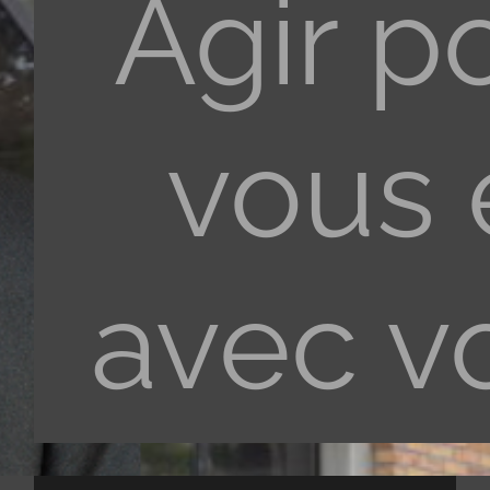
Agir p
vous 
avec v