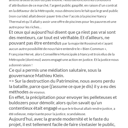
d’attribution
de ce marché, l’argent public gaspillé, en raison d’un contrat
en la défaveur de la Métropole, nous dénoncions le fait que le grand
public
(non curiste) allait devoir payer très cher l’accès à la piscine Nancy
Thermal et qu’il allait y avoir une offre de piscines pour les
pauvres et une
autre pour les riches…
Et ceux qui aujourd’hui disent que ça n’est pas vrai sont
des menteurs, car tout est vérifiable. Et d’ailleurs, ne
pouvant pas être entendus
par la majorité Rossinot et n’ayant
aucun autre possibilité de nous faire entendre le « Bien Commun »,
Françoise Hervé, alors Conseillère
Municipale à Nancy et trois élus de la
Métropole (dont moi) avons engagé une action en justice. Et la justice nous
a donné raison !
Ce qui a permis une médiation salutaire, sous la
gouvernance Mathieu Klein.
=> Sur la destruction du Patrimoine, nous avons perdu
la bataille, parce que (j’assume ce que je dis) il y a eu des
méthodes
de voyous.
En effet, la précipitation pour envoyer les pelleteuses et
buldozers pour démolir, alors qu’on savait qu’un
contentieux était engagé
et que le tribunal allait rendre justice, a
été odieuse, méprisante pour la justice, scandaleuse.
Aujourd’hui, avec la grande modernité et le faste du
projet, il est tellement facile de faire s’extasier le public,