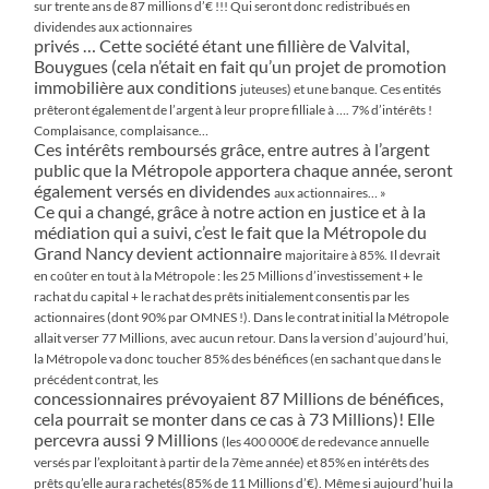
sur trente ans de 87 millions d’€ !!! Qui seront donc redistribués en
dividendes aux actionnaires
privés … Cette société étant une fillière de Valvital,
Bouygues (cela n’était en fait qu’un projet de promotion
immobilière aux conditions
juteuses) et une banque. Ces entités
prêteront également de l’argent à leur propre filliale à …. 7% d’intérêts !
Complaisance, complaisance…
Ces intérêts remboursés grâce, entre autres à l’argent
public que la Métropole apportera chaque année, seront
également versés en dividendes
aux actionnaires… »
Ce qui a changé, grâce à notre action en justice et à la
médiation qui a suivi, c’est le fait que la Métropole du
Grand Nancy devient actionnaire
majoritaire à 85%. Il devrait
en coûter en tout à la Métropole : les 25 Millions d’investissement + le
rachat du capital + le rachat des prêts
initialement consentis par les
actionnaires (dont 90% par OMNES !). Dans le contrat initial la Métropole
allait verser 77 Millions, avec aucun
retour. Dans la version d’aujourd’hui,
la Métropole va donc toucher 85% des bénéfices (en sachant que dans le
précédent contrat, les
concessionnaires prévoyaient 87 Millions de bénéfices,
cela pourrait se monter dans ce cas à 73 Millions)! Elle
percevra aussi 9 Millions
(les 400 000€ de redevance annuelle
versés par l’exploitant à partir de la 7ème année) et 85% en intérêts des
prêts qu’elle aura rachetés(85%
de 11 Millions d’€). Même si aujourd’hui la