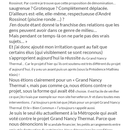
Rossinot. Par contre je trouve que cette proposition de dénomination…
saugrenue ? Grotesque ? Complètement déplacée.
D’ailleurs est-elle, elle-même, respectueuse d’André
Rossinot (piscine ronde …) ?
J’en doute étant donné la franchise des relations que les
gens peuvent avoir dans ce genre de milieu…
Mais pendant ce temps-là on ne parle pas des vrais
sujets… »
Et j’ai donc ajouté mon irritation quant au fait que
certains élus (qui visiblement se sont reconnus)
s’approprient aujourd’hui la réussite
du Grand Nancy
Thermal… Car le projet d’hier qu’ils ont soutenu est très différent du projet
d’aujourd’hui, il y a eu un avant puis un
après (sous la Présidence Mathieu
Klein) !
Nous étions clairement pour un « Grand Nancy
Thermal », mais pas comme ça, nous étions contre ce
projet, sous la forme qui avait été
choisie. Il est facile de vérifier
ce que j’écrivais par exemple sur mon site herveferon.fr et dans toutes mes
interventions. J’ai toujours
précisé que j’étais pour un projet Grand Nancy
Thermal. Et le « Bien Commun » l’a toujours rappelé aussi.
Je suis le seul élu actuellement à la Métropole qui avait
voté contre le projet Grand Nancy Thermal. Parce que
nous dénoncions le
scandale financier, les petits arrangements entre
amis et la destruction du patrimoine. Nous dénoncions les conditions