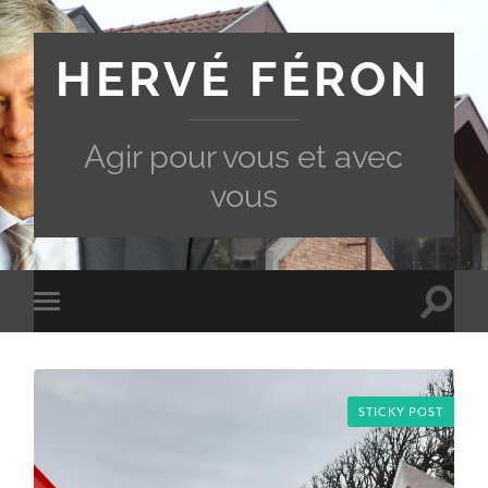
HERVÉ FÉRON
Agir pour vous et avec
vous
Toggle
Toggle
search
mobile
field
menu
STICKY POST