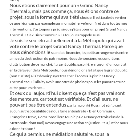
Nous étions clairement pour un « Grand Nancy
Thermal », mais pas comme ça, nous étions contre ce
projet, sous la forme qui avait été
choisie. Il est facile de vérifier
ce que j’écrivais par exemple sur mon site herveferon.fr et dans toutes mes
interventions. J’ai toujours
précisé que j’étais pour un projet Grand Nancy
Thermal. Et le « Bien Commun » l’a toujours rappelé aussi.
Je suis le seul élu actuellement à la Métropole qui avait
voté contre le projet Grand Nancy Thermal. Parce que
nous dénoncions le
scandale financier, les petits arrangements entre
amis et la destruction du patrimoine. Nous dénoncions les conditions
d’attribution
de ce marché, l’argent public gaspillé, en raison d’un contrat
en la défaveur de la Métropole, nous dénoncions le fait que le grand
public
(non curiste) allait devoir payer très cher l’accès à la piscine Nancy
Thermal et qu’il allait y avoir une offre de piscines pour les
pauvres et une
autre pour les riches…
Et ceux qui aujourd’hui disent que ça n’est pas vrai sont
des menteurs, car tout est vérifiable. Et d’ailleurs, ne
pouvant pas être entendus
par la majorité Rossinot et n’ayant
aucun autre possibilité de nous faire entendre le « Bien Commun »,
Françoise Hervé, alors Conseillère
Municipale à Nancy et trois élus de la
Métropole (dont moi) avons engagé une action en justice. Et la justice nous
a donné raison !
Ce qui a permis une médiation salutaire, sous la