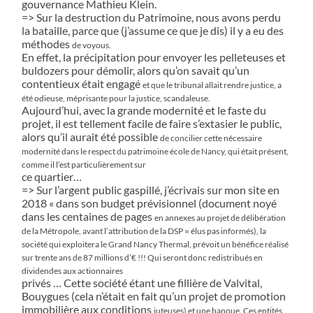
gouvernance Mathieu Klein.
=> Sur la destruction du Patrimoine, nous avons perdu
la bataille, parce que (j’assume ce que je dis) il y a eu des
méthodes
de voyous.
En effet, la précipitation pour envoyer les pelleteuses et
buldozers pour démolir, alors qu’on savait qu’un
contentieux était engagé
et que le tribunal allait rendre justice, a
été odieuse, méprisante pour la justice, scandaleuse.
Aujourd’hui, avec la grande modernité et le faste du
projet, il est tellement facile de faire s’extasier le public,
alors qu’il aurait été possible
de concilier cette nécessaire
modernité dans le respect du patrimoine école de Nancy, qui était présent,
comme il l’est particulièrement sur
ce quartier…
=> Sur l’argent public gaspillé, j’écrivais sur mon site en
2018 « dans son budget prévisionnel (document noyé
dans les centaines de pages
en annexes au projet de délibération
de la Métropole, avant l’attribution de la DSP = élus pas informés), la
société qui exploitera le Grand
Nancy Thermal, prévoit un bénéfice réalisé
sur trente ans de 87 millions d’€ !!! Qui seront donc redistribués en
dividendes aux actionnaires
privés … Cette société étant une fillière de Valvital,
Bouygues (cela n’était en fait qu’un projet de promotion
immobilière aux conditions
juteuses) et une banque. Ces entités