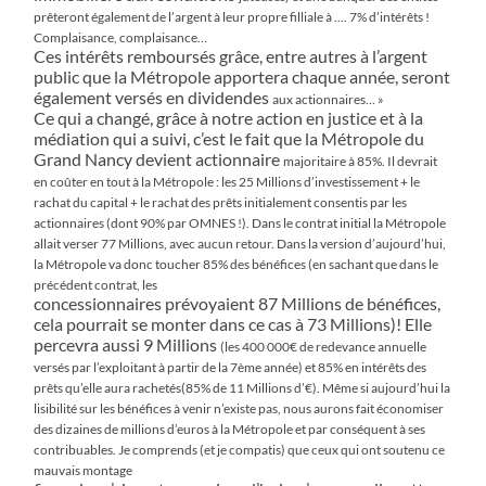
prêteront également de l’argent à leur propre filliale à …. 7% d’intérêts !
Complaisance, complaisance…
Ces intérêts remboursés grâce, entre autres à l’argent
public que la Métropole apportera chaque année, seront
également versés en dividendes
aux actionnaires… »
Ce qui a changé, grâce à notre action en justice et à la
médiation qui a suivi, c’est le fait que la Métropole du
Grand Nancy devient actionnaire
majoritaire à 85%. Il devrait
en coûter en tout à la Métropole : les 25 Millions d’investissement + le
rachat du capital + le rachat des prêts
initialement consentis par les
actionnaires (dont 90% par OMNES !). Dans le contrat initial la Métropole
allait verser 77 Millions, avec aucun
retour. Dans la version d’aujourd’hui,
la Métropole va donc toucher 85% des bénéfices (en sachant que dans le
précédent contrat, les
concessionnaires prévoyaient 87 Millions de bénéfices,
cela pourrait se monter dans ce cas à 73 Millions)! Elle
percevra aussi 9 Millions
(les 400 000€ de redevance annuelle
versés par l’exploitant à partir de la 7ème année) et 85% en intérêts des
prêts qu’elle aura rachetés(85%
de 11 Millions d’€). Même si aujourd’hui la
lisibilité sur les bénéfices à venir n’existe pas, nous aurons fait économiser
des dizaines de millions
d’euros à la Métropole et par conséquent à ses
contribuables. Je comprends (et je compatis) que ceux qui ont soutenu ce
mauvais montage