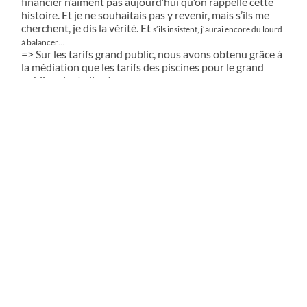
financier n’aiment pas aujourd’hui qu’on rappelle cette
histoire. Et je ne souhaitais pas y revenir, mais s’ils me
cherchent, je dis la vérité. Et
s’ils insistent, j’aurai encore du lourd
à balancer…
=> Sur les tarifs grand public, nous avons obtenu grâce à
la médiation que les tarifs des piscines pour le grand
public soient alignés sur
les tarifs de l’aquapôle, ce qui n’était pas le
cas dans le projet initial. Il restera à chacun d’être vigilant.
Actualité
ARTICLE PRÉCÉDENT
MDR ! Trop rigolos !
ARTICLE SUIVANT
Laura Clauzel, c’est mercredi prochain, 5 avril…