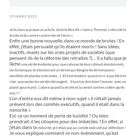
29 MARS 2023
Je lis dans la presse un article, dont le titre dit « Nancy Thermal, colère de la
droite et du centre contre Hervé Féron ».
Enfin une bonne nouvelle, dans ce monde de brutes ! En
effet, j’étais persuadé qu’ils étaient morts ! Sans idées,
inactifs, muets sur les vrais projets de sociétés (que
pensent-ils de la réforme des retraites ?)… Il a fallu que je
lâche
une vérité évidente pour que cela excite leurs stimuli émotionnels…
(en botanique, le stimulus est un terme qui
désigne les terminaisons
sensibles de plantes urticantes…). Et il est évident, quand on n’a pas été très
clair, que seules
les vérités dérangent… Et puis je dois bien l’avouer, avec un
plaisir gourmand : j’adore quand la droite et la centre sont
en colère après
moi !!!
L’un d’entre eux dit même à mon sujet « il n’était jamais
présent lors des comités exécutifs, quand il était dans la
minorité ».
Est-ce un moment de perte de lucidité ? Ou bien
prendrait-il les citoyens pour des imbéciles ? En effet, si
j’étais dans la
minorité, je n’étais pas au comité exécutif par définition !
Je vous explique comment ce non-évènement, qu’est