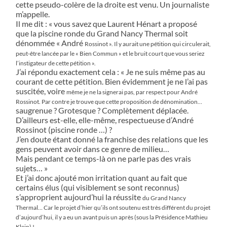
cette pseudo-colère de la droite est venu. Un journaliste
m’appelle.
Il me dit : « vous savez que Laurent Hénart a proposé
que la piscine ronde du Grand Nancy Thermal soit
dénommée « André
Rossinot ». Il y aurait une pétition qui circulerait,
peut-être lancée par le « Bien Commun » et le bruit court que vous seriez
l’instigateur
de cette pétition ».
J’ai répondu exactement cela : « Je ne suis même pas au
courant de cette pétition. Bien évidemment je ne l’ai pas
suscitée, voire
même je ne la signerai pas, par respect pour André
Rossinot. Par contre je trouve que cette proposition de dénomination…
saugrenue ? Grotesque ? Complètement déplacée.
D’ailleurs est-elle, elle-même, respectueuse d’André
Rossinot (piscine ronde …) ?
J’en doute étant donné la franchise des relations que les
gens peuvent avoir dans ce genre de milieu…
Mais pendant ce temps-là on ne parle pas des vrais
sujets… »
Et j’ai donc ajouté mon irritation quant au fait que
certains élus (qui visiblement se sont reconnus)
s’approprient aujourd’hui la réussite
du Grand Nancy
Thermal… Car le projet d’hier qu’ils ont soutenu est très différent du projet
d’aujourd’hui, il y a eu un avant puis un
après (sous la Présidence Mathieu
Klein) !