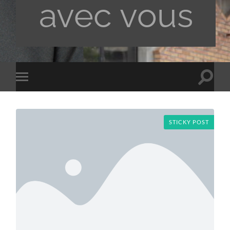
avec vous
Toggle
Toggle
search
mobile
field
menu
STICKY POST