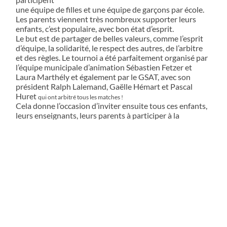
une équipe de filles et une équipe de garçons par école.
Les parents viennent très nombreux supporter leurs
enfants, c’est populaire, avec bon état d’esprit.
Le but est de partager de belles valeurs, comme l’esprit
d’équipe, la solidarité, le respect des autres, de l’arbitre
et des règles. Le tournoi a été parfaitement organisé par
l’équipe municipale d’animation Sébastien Fetzer et
Laura Marthély et également par le GSAT, avec son
président Ralph Lalemand, Gaëlle Hémart et Pascal
Huret
qui ont arbitré tous les matches !
Cela donne l’occasion d’inviter ensuite tous ces enfants,
leurs enseignants, leurs parents à participer à la
manifestation
patriotique du 8 mai, à 11h. Après celle-ci, tout le monde
avait rendez-vous à l’Espace Jean Jaurès pour la
distribution
de coupes et ballons (toutes les équipes ont été
récompensées), ainsi que du super trophée, offert par le
GSAT,
attribué pour une année à l’école qui a marqué le plus de
buts et qui a été la plus fair-play. (cette année l’école
Pierre
Brossolette)…